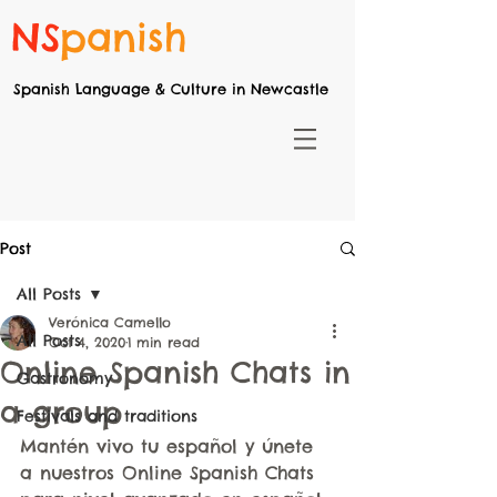
NS
panish
Spanish Language & Culture in Newcastle
Post
All Posts
Verónica Camello
All Posts
Oct 4, 2020
1 min read
Online Spanish Chats in
Gastronomy
a group
Festivals and traditions
Mantén vivo tu español y únete 
a nuestros Online Spanish Chats 